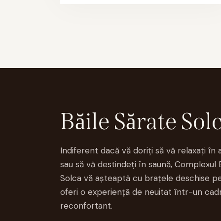
Băile Sărate Sol
Indiferent dacă vă doriți să vă relaxați în 
sau să vă destindeți în saună, Complexul 
Solca vă așteaptă cu brațele deschise pe
oferi o experiență de neuitat într-un cadr
reconfortant.