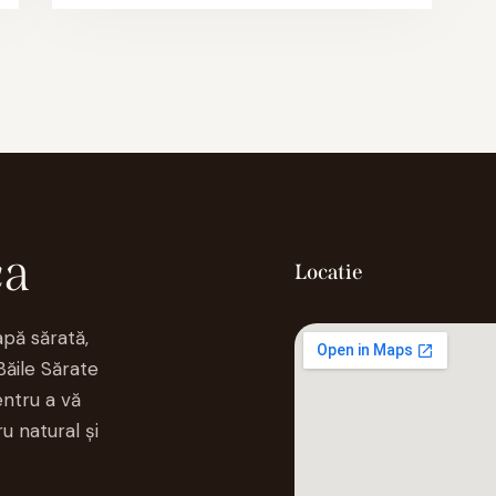
ca
Locatie
apă sărată,
Băile Sărate
ntru a vă
u natural și