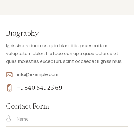
Biography
Ignissimos ducimus quin blandiitis praesentium
voluptatem deleniti atque corrupti quos dolores et
quas molestias excepturi. scint occaecatti gnissimus.
info@example.com
E-
+1 840 841 25 69
m
Ph
ail:
on
Contact Form
e: