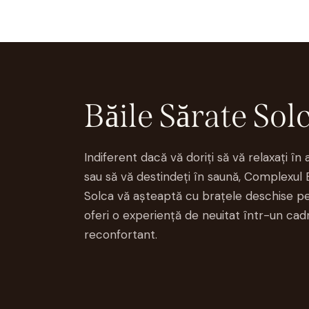
Băile Sărate Sol
Indiferent dacă vă doriți să vă relaxați în 
sau să vă destindeți în saună, Complexul 
Solca vă așteaptă cu brațele deschise pe
oferi o experiență de neuitat într-un cadr
reconfortant.