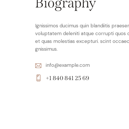
Biography
Ignissimos ducimus quin blandiitis praese
voluptatem deleniti atque corrupti quos 
et quas molestias excepturi. scint occaec
gnissimus.
info@example.com
E-
+1 840 841 25 69
m
Ph
ail:
on
e: