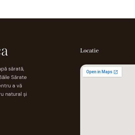
ca
Locatie
apă sărată,
Băile Sărate
ntru a vă
u natural și