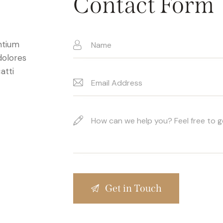
Contact Form
ntium
dolores
atti