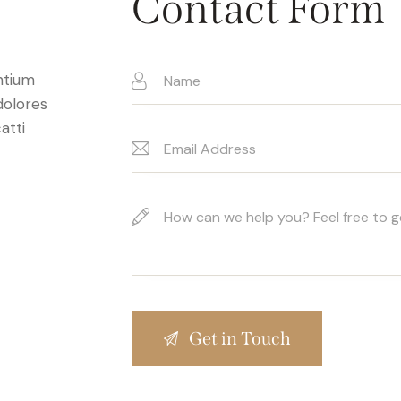
Contact Form
ntium
dolores
atti