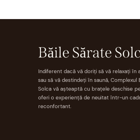
Băile Sărate Sol
Indiferent dacă vă doriți să vă relaxați în 
sau să vă destindeți în saună, Complexul 
Solca vă așteaptă cu brațele deschise pe
oferi o experiență de neuitat într-un cadr
reconfortant.