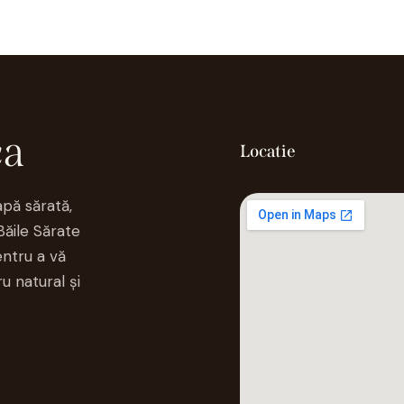
ca
Locatie
apă sărată,
Băile Sărate
ntru a vă
u natural și