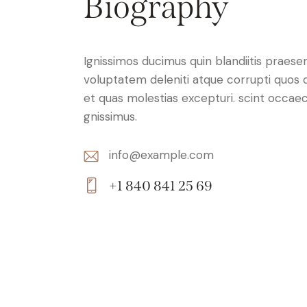
Biography
Ignissimos ducimus quin blandiitis praese
voluptatem deleniti atque corrupti quos 
et quas molestias excepturi. scint occaec
gnissimus.
info@example.com
E-
+1 840 841 25 69
m
Ph
ail:
on
e: