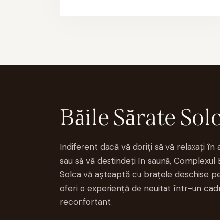
Băile Sărate Sol
Indiferent dacă vă doriți să vă relaxați în 
sau să vă destindeți în saună, Complexul 
Solca vă așteaptă cu brațele deschise pe
oferi o experiență de neuitat într-un cadr
reconfortant.