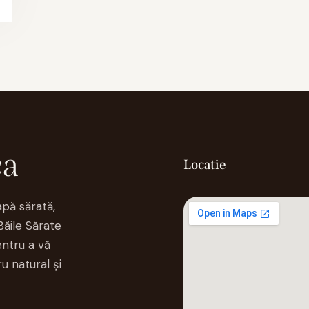
ca
Locatie
apă sărată,
Băile Sărate
ntru a vă
u natural și