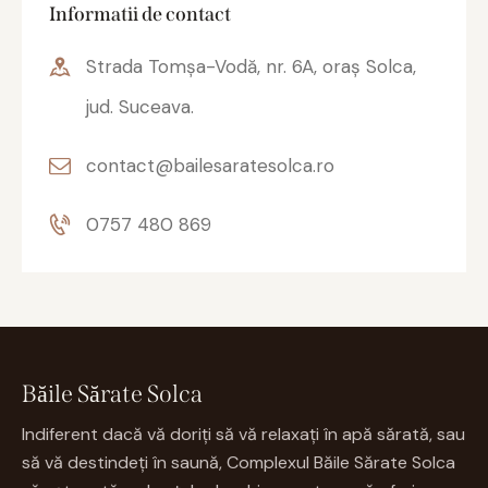
Informatii de contact
Strada Tomșa-Vodă, nr. 6A, oraș Solca,
jud. Suceava.
contact@bailesaratesolca.ro
0757 480 869
Băile Sărate Solca
Indiferent dacă vă doriți să vă relaxați în apă sărată, sau
să vă destindeți în saună, Complexul Băile Sărate Solca