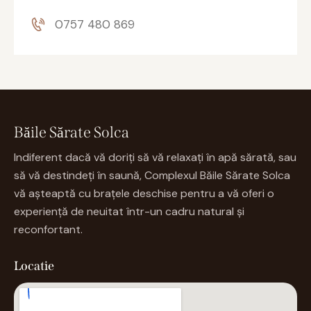
0757 480 869
Băile Sărate Solca
Indiferent dacă vă doriți să vă relaxați în apă sărată, sau
să vă destindeți în saună, Complexul Băile Sărate Solca
vă așteaptă cu brațele deschise pentru a vă oferi o
experiență de neuitat într-un cadru natural și
reconfortant.
Locatie