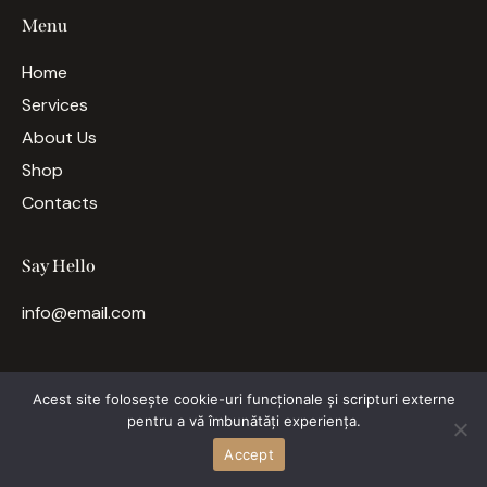
Menu
Home
Services
About Us
Shop
Contacts
Say Hello
info@email.com
Acest site folosește cookie-uri funcționale și scripturi externe
ThemeREX
© {{Y}}. All rights reserved.
pentru a vă îmbunătăți experiența.
Accept